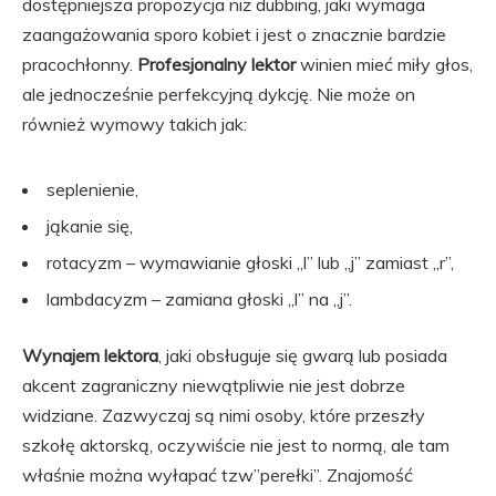
dostępniejsza propozycja niż dubbing, jaki wymaga
zaangażowania sporo kobiet i jest o znacznie bardzie
pracochłonny.
Profesjonalny lektor
winien mieć miły głos,
ale jednocześnie perfekcyjną dykcję. Nie może on
również wymowy takich jak:
seplenienie,
jąkanie się,
rotacyzm – wymawianie głoski „l” lub „j” zamiast „r”,
lambdacyzm – zamiana głoski „l” na „j”.
Wynajem lektora
, jaki obsługuje się gwarą lub posiada
akcent zagraniczny niewątpliwie nie jest dobrze
widziane. Zazwyczaj są nimi osoby, które przeszły
szkołę aktorską, oczywiście nie jest to normą, ale tam
właśnie można wyłapać tzw”perełki”. Znajomość