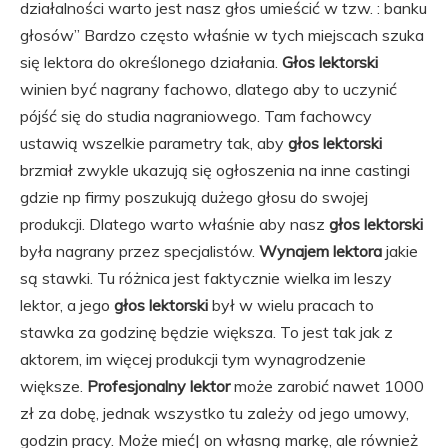
działalności warto jest nasz głos umieścić w tzw. : banku
głosów” Bardzo często właśnie w tych miejscach szuka
się lektora do określonego działania.
Głos lektorski
winien być nagrany fachowo, dlatego aby to uczynić
pójść się do studia nagraniowego. Tam fachowcy
ustawią wszelkie parametry tak, aby
głos lektorski
brzmiał zwykle ukazują się ogłoszenia na inne castingi
gdzie np firmy poszukują dużego głosu do swojej
produkcji. Dlatego warto właśnie aby nasz
głos lektorski
była nagrany przez specjalistów.
Wynajem lektora
jakie
są stawki. Tu różnica jest faktycznie wielka im leszy
lektor, a jego
głos lektorski
był w wielu pracach to
stawka za godzinę będzie większa. To jest tak jak z
aktorem, im więcej produkcji tym wynagrodzenie
większe.
Profesjonalny lektor
może zarobić nawet 1000
zł za dobę, jednak wszystko tu zależy od jego umowy,
godzin pracy. Może mieć| on własną markę, ale również