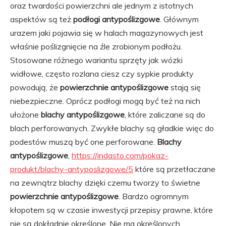
oraz twardości powierzchni ale jednym z istotnych
aspektów są też
podłogi antypoślizgowe
. Głównym
urazem jaki pojawia się w halach magazynowych jest
właśnie poślizgnięcie na źle zrobionym podłożu.
Stosowane różnego wariantu sprzęty jak wózki
widłowe, często rozlana ciesz czy sypkie produkty
powodują, że
powierzchnie antypoślizgowe
stają się
niebezpieczne. Oprócz podłogi mogą być też na nich
ułożone
blachy antypoślizgowe
, które zaliczane są do
blach perforowanych. Zwykłe blachy są gładkie więc do
podestów muszą być one perforowane.
Blachy
antypoślizgowe
,
https://indasto.com/pokaz-
produkt/blachy-antyposlizgowe/5
które są przetłaczane
na zewnątrz blachy dzięki czemu tworzy to świetne
powierzchnie antypoślizgowe
. Bardzo ogromnym
kłopotem są w czasie inwestycji przepisy prawne, które
nie są dokładnie określone. Nie ma określonych