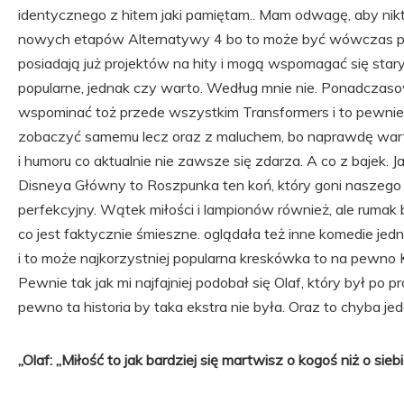
identycznego z hitem jaki pamiętam.. Mam odwagę, aby nikt ni
nowych etapów Alternatywy 4 bo to może być wówczas pora
posiadają już projektów na hity i mogą wspomagać się stary
popularne, jednak czy warto. Według mnie nie. Ponadczaso
wspominać toż przede wszystkim Transformers i to pewnie
zobaczyć samemu lecz oraz z maluchem, bo naprawdę warto
i humoru co aktualnie nie zawsze się zdarza. A co z bajek. 
Disneya Główny to Roszpunka ten koń, który goni naszego 
perfekcyjny. Wątek miłości i lampionów również, ale rumak 
co jest faktycznie śmieszne. oglądała też inne komedie jedn
i to może najkorzystniej popularna kreskówka to na pewno K
Pewnie tak jak mi najfajniej podobał się Olaf, który był po pro
pewno ta historia by taka ekstra nie była. Oraz to chyba j
„Olaf: „Miłość to jak bardziej się martwisz o kogoś niż o siebi