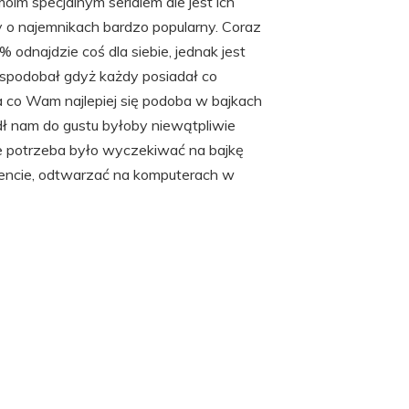
moim specjalnym serialem ale jest ich
ny o najemnikach bardzo popularny. Coraz
 odnajdzie coś dla siebie, jednak jest
ej spodobał gdyż każdy posiadał co
a co Wam najlepiej się podoba w bajkach
adł nam do gustu byłoby niewątpliwie
że potrzeba było wyczekiwać na bajkę
encie, odtwarzać na komputerach w