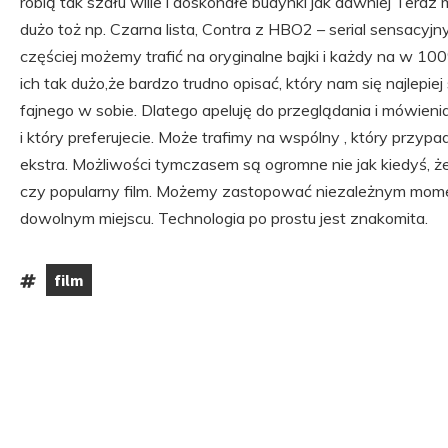
robią tak szału wilie i doskonałe budynki jak dawniej Teraz 
dużo toż np. Czarna lista, Contra z HBO2 – serial sensacyj
częściej możemy trafić na oryginalne bajki i każdy na w 100%
ich tak dużo,że bardzo trudno opisać, który nam się najlepi
fajnego w sobie. Dlatego apeluję do przeglądania i mówieni
i który preferujecie. Może trafimy na wspólny , który przyp
ekstra. Możliwości tymczasem są ogromne nie jak kiedyś, 
czy popularny film. Możemy zastopować niezależnym mom
dowolnym miejscu. Technologia po prostu jest znakomita.
film
Tagi: