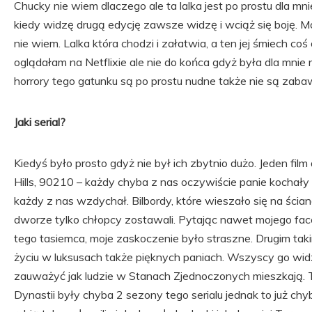
Chucky nie wiem dlaczego ale ta lalka jest po prostu dla mn
kiedy widzę drugą edycję zawsze widzę i wciąż się boję. 
nie wiem. Lalka która chodzi i załatwia, a ten jej śmiech co
oglądałam na Netflixie ale nie do końca gdyż była dla mnie
horrory tego gatunku są po prostu nudne także nie są zaba
Jaki serial?
Kiedyś było prosto gdyż nie był ich zbytnio dużo. Jeden film
Hills, 90210 – każdy chyba z nas oczywiście panie kochały 
każdy z nas wzdychał. Bilbordy, które wieszało się na ścianac
dworze tylko chłopcy zostawali. Pytając nawet mojego fa
tego tasiemca, moje zaskoczenie było straszne. Drugim tak
życiu w luksusach także pięknych paniach. Wszyscy go wid
zauważyć jak ludzie w Stanach Zjednoczonych mieszkają. Te
Dynastii były chyba 2 sezony tego serialu jednak to już chyb