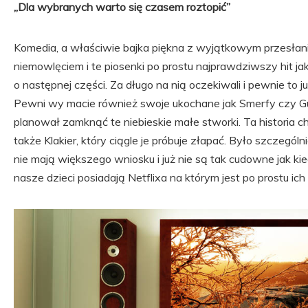
„Dla wybranych warto się czasem roztopić”
Komedia, a właściwie bajka piękna z wyjątkowym przesłanie
niemowlęciem i te piosenki po prostu najprawdziwszy hit ja
o następnej części. Za długo na nią oczekiwali i pewnie to ju
Pewni wy macie również swoje ukochane jak Smerfy czy Gu
planował zamknąć te niebieskie małe stworki. Ta historia
także Klakier, który ciągle je próbuje złapać. Było szczególn
nie mają większego wniosku i już nie są tak cudowne jak 
nasze dzieci posiadają Netflixa na którym jest po prostu ich 