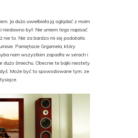
m. Ja dużo uwielbiała ją oglądać z moim
ki niedawno był. Nie umiem tego napisać
ż nie to. Nie za bardzo mi się podobała.
misie. Pamiętacie Grgamela, który
 chyba nam wszystkim zapadła w serach i
ie dużo śmiechu. Obecnie te bajki niestety
kiedyś. Może być to spowodowane tym, ze
tysiące.