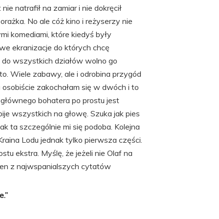
e natrafił na zamiar i nie dokręcił
żka. No ale cóż kino i reżyserzy nie
mi komediami, które kiedyś były
we ekranizacje do których chcę
 do wszystkich działów wolno go
. Wiele zabawy, ale i odrobina przygód
Ja osobiście zakochałam się w dwóch i to
głównego bohatera po prostu jest
bije wszystkich na głowę. Szuka jak pies
ak ta szczególnie mi się podoba. Kolejna
raina Lodu jednak tylko pierwsza części.
stu ekstra. Myślę, że jeżeli nie Olaf na
eden z najwspanialszych cytatów
e.”