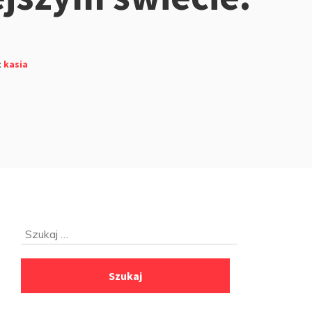
z
kasia
Przejdź
Szukaj:
do
stopki