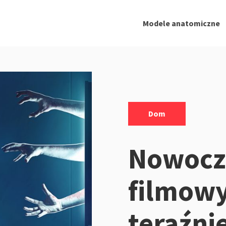
Modele anatomiczne
Kategorie:
Dom
Nowocz
filmow
teraźni