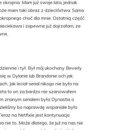
ie okropna. Mam już swoje lata, jednak
Może mam taki obraz z dzieciństwa. Sama
ś okropnego choć dla mnie. Ostatnią część
 nieciekawa i zapewne już dojrzałam, ze
wne.
 dziennie i tył. Był mój ukochany Beverly
się w Dylanie lub Brandonie och jak
h. Jak leciał serial nikogo nie było na
ceta to on za bardzo nie szanowałem
im znanym serialem była Dynastia o
zieliśmy bo naprawdę wspaniale było
raz na Netfixie jest kontynuacja
a nie to. Może dlatego, że już na nas nie